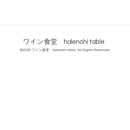
ワイン食堂 halenohi table
©2026
ワイン食堂 halenohi table
. All Rights Reserved.