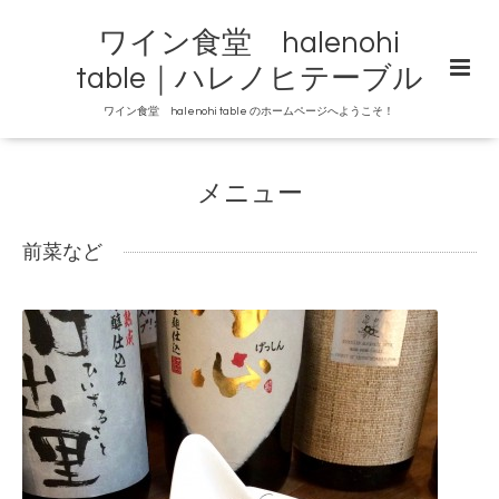
ワイン食堂 halenohi
table｜ハレノヒテーブル
ワイン食堂 halenohi table のホームページへようこそ！
メニュー
前菜など